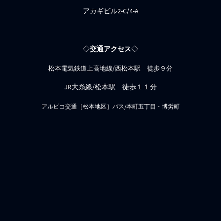
アカギビル2-C/4-A
◇
交通アクセス
◇
松本電気鉄道上高地線/西松本駅 徒歩９分
JR大糸線/松本駅 徒歩１１分
アルピコ交通［松本地区］バス/本町五丁目・博労町