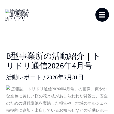
内
容
を
ス
キ
ッ
プ
B型事業所の活動紹介｜ト
リドリ通信2026年4月号
活動レポート
/
2026年3月31日