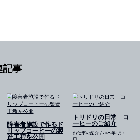
連記事
トリドリの日常 コ
ーヒーのご紹介
障害者施設で作るド
リップコーヒーの製
お仕事の紹介
/
2025年8月25
造工程を公開
日