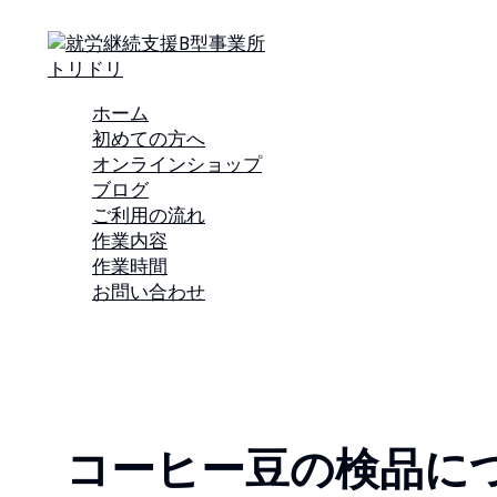
内
容
を
ス
キ
ホーム
ッ
初めての方へ
プ
オンラインショップ
ブログ
ご利用の流れ
作業内容
作業時間
お問い合わせ
コーヒー豆の検品に