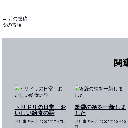
←
前の投稿
次の投稿
→
関
トリドリの日常 お
箸袋の柄を一新しま
いしい給食の話
した
お仕事の紹介
/
2025年7月7日
お仕事の紹介
/
2025年10月10
日