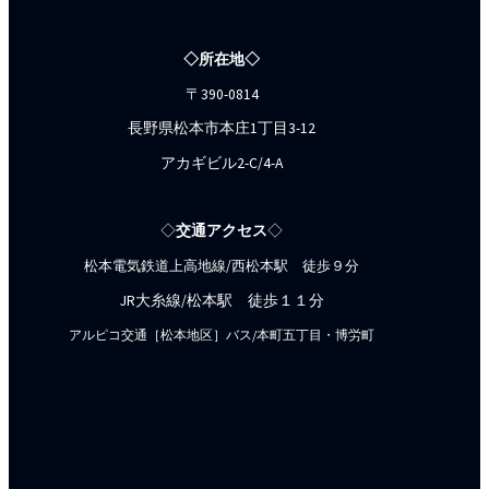
◇所在地◇
〒390-0814
長野県松本市本庄1丁目3-12
アカギビル2-C/4-A
◇
交通アクセス
◇
松本電気鉄道上高地線/西松本駅 徒歩９分
JR大糸線/松本駅 徒歩１１分
アルピコ交通［松本地区］バス/本町五丁目・博労町