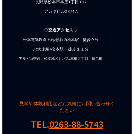
長野県松本市本庄1丁目3-12
アカギビル2-C/4-A
◇
交通アクセス
◇
松本電気鉄道上高地線/西松本駅 徒歩９分
JR大糸線/松本駅 徒歩１１分
アルピコ交通［松本地区］バス/本町五丁目・博労町
見学や体験利用などお気軽にお問い合わせく
ださい
TEL.
0263-88-5743