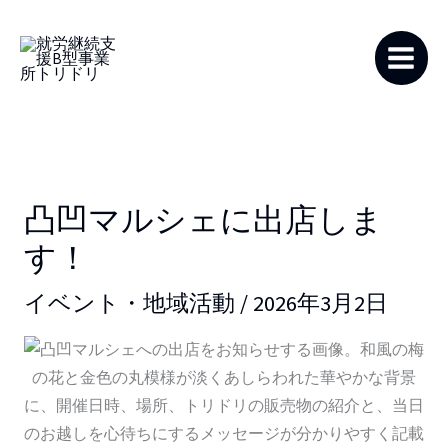
内
容
を
ス
キ
ッ
プ
凸凹マルシェに出店しま
す！
イベント・地域活動
/
2026年3月2日