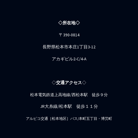
◇所在地◇
〒390-0814
長野県松本市本庄1丁目3-12
アカギビル2-C/4-A
◇
交通アクセス
◇
松本電気鉄道上高地線/西松本駅 徒歩９分
JR大糸線/松本駅 徒歩１１分
アルピコ交通［松本地区］バス/本町五丁目・博労町