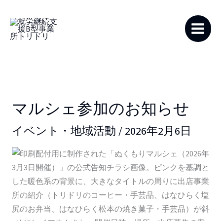
内
容
を
ス
キ
ッ
プ
マルシェ参加のお知らせ
イベント・地域活動
/
2026年2月6日