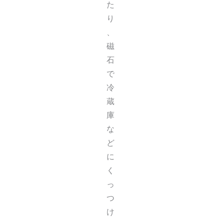
た
り
、
磁
石
で
冷
蔵
庫
な
ど
に
く
っ
つ
け