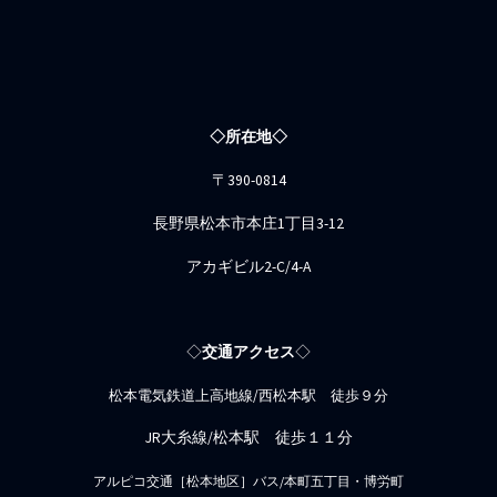
◇所在地◇
〒390-0814
長野県松本市本庄1丁目3-12
アカギビル2-C/4-A
◇
交通アクセス
◇
松本電気鉄道上高地線/西松本駅 徒歩９分
JR大糸線/松本駅 徒歩１１分
アルピコ交通［松本地区］バス/本町五丁目・博労町