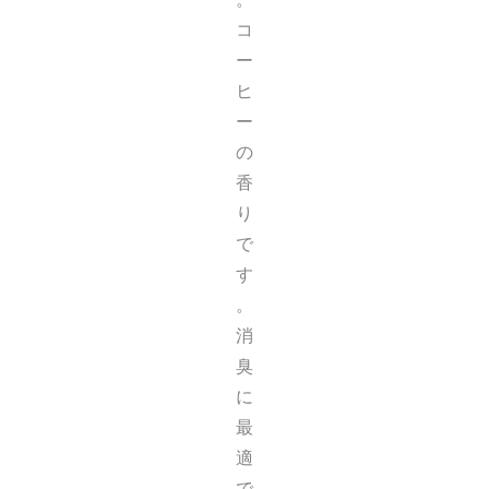
コ
ー
ヒ
ー
の
香
り
で
す
。
消
臭
に
最
適
で