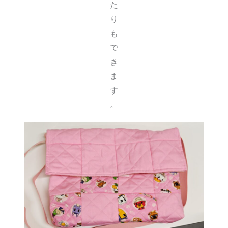
た
り
も
で
き
ま
す
。