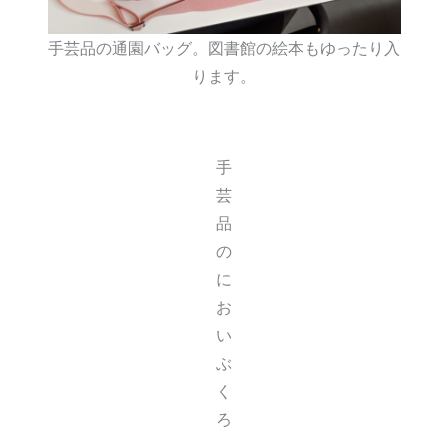
手芸品の通園バッグ。図書館の絵本もゆったり入
ります。
手
芸
品
の
に
お
い
ぶ
く
ろ
。