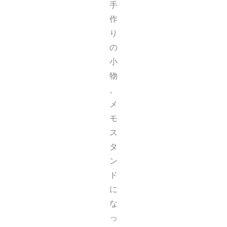
手
作
り
の
小
物
。
メ
モ
ス
タ
ン
ド
に
な
っ