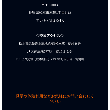
〒390-0814
長野県松本市本庄1丁目3-12
アカギビル2-C/4-A
◇
交通アクセス
◇
松本電気鉄道上高地線/西松本駅 徒歩９分
JR大糸線/松本駅 徒歩１１分
アルピコ交通［松本地区］バス/本町五丁目・博労町
見学や体験利用などお気軽にお問い合わせく
ださい