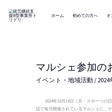
内
容
ホーム
初めての方へ
オ
を
ス
キ
ッ
プ
マルシェ参加の
イベント・地域活動
/
202
2024年10月14日（月・スポーツ
辺で毎月開催されているマルシェに、