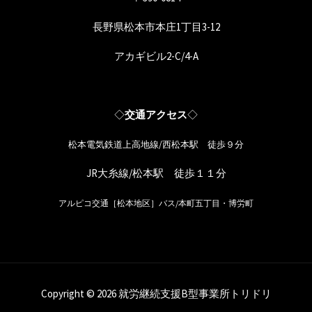
長野県松本市本庄1丁目3-12
アカギビル2-C/4-A
◇
交通アクセス
◇
松本電気鉄道上高地線/西松本駅 徒歩９分
JR大糸線/松本駅 徒歩１１分
アルピコ交通［松本地区］バス/本町五丁目・博労町
Copyright © 2026 就労継続支援B型事業所トリドリ