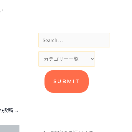
い
の投稿
→