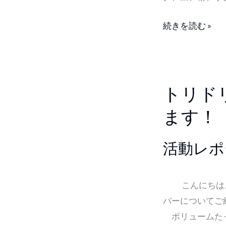
ェ
の
続きを読む »
結
果
の
ト
お
トリド
リ
知
ド
ます！
ら
リ
せ
に
活動レポ
は
ジ
こんにちは。
ュ
バーについて
ー
ボリュームたっ
ス