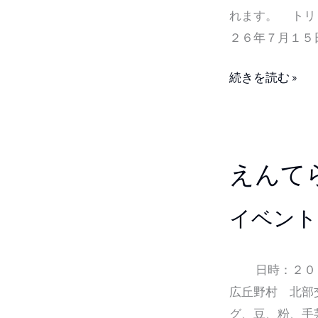
ル
れます。 トリ
シ
２６年７月１５
ェ
参
続きを読む »
加
の
お
え
知
えんて
ん
ら
て
せ
イベント
ら
す
マ
日時：２０２
ル
広丘野村 北部
シ
グ、豆、粉、手