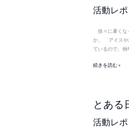
所
活動レポ
の
活
徐々に暑くなっ
動
か。 アイスや
紹
ているので、例
介
｜
続きを読む »
ト
リ
ド
リ
と
とある
通
あ
信
る
活動レポ
2026
日