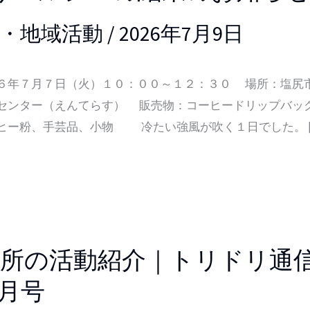
・地域活動
/
2026年7月9日
年７月７日（火）１０：００～１２：３０ 場所：塩尻
センター（えんてらす） 販売物：コーヒードリップバッ
ヒー粉、手芸品、小物 冷たい強風が吹く１日でした。 [
業所の活動紹介｜トリドリ通
7月号