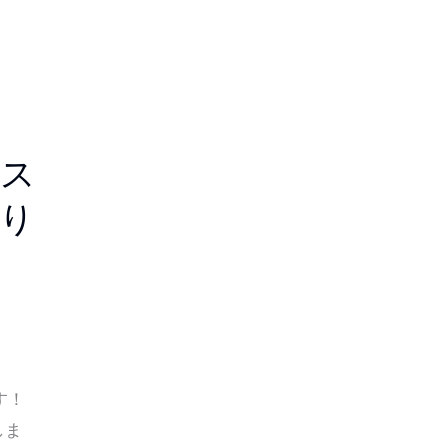
ス
り
ます！
しま