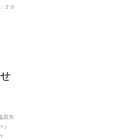
：２０
せ
塩尻市
バッ
ウ