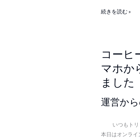
サ
続きを読む »
ー
バ
ー
も
コ
コーヒ
あ
ー
り
ヒ
マホか
ま
ー
ました
す！
の
オ
運営から
ン
ラ
イ
いつもトリド
ン
本日はオンライ