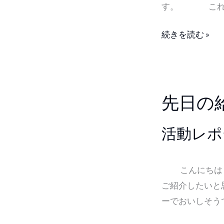
シ
す。 これまで
ョ
ッ
続きを読む »
プ
が、
ス
先
マ
先日の
日
ホ
の
か
活動レポ
給
ら
食
簡
は
こんにちは！
単
こ
ご紹介したい
に
れ
ーでおいしそう
注
で
文