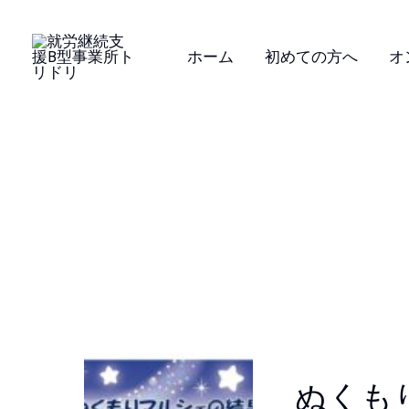
内
容
ホーム
初めての方へ
オ
を
ス
キ
ッ
プ
ぬ
ぬくも
く