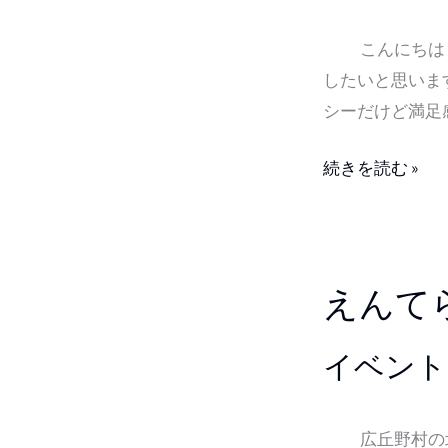
年
の
7
お
こんにちは！
月
い
したいと思い
号
し
シーだけど満足
そ
う
続きを読む »
な
給
食
え
えんて
ん
て
イベント
ら
す
マ
広丘野村の北