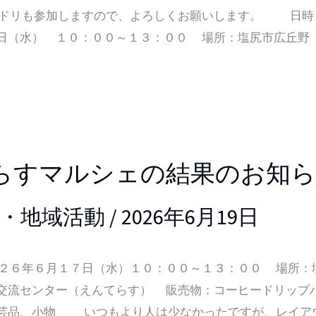
ドリも参加しますので、よろしくお願いします。 日時
日（水） １０：００～１３：００ 場所：塩尻市広丘野
らすマルシェの結果のお知ら
・地域活動
/
2026年6月19日
６年６月１７日（水）１０：００～１３：００ 場所：
交流センター（えんてらす） 販売物：コーヒードリップ
芸品、小物 いつもより人は少なかったですが、レイア