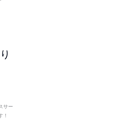
り
スサー
です！