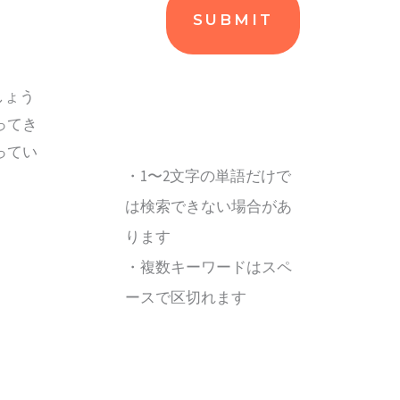
しょう
ってき
ってい
・1〜2文字の単語だけで
は検索できない場合があ
ります
・複数キーワードはスペ
ースで区切れます