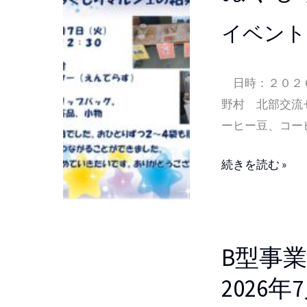
も
イベント
り
マ
ル
日時：２０２６
シ
野村 北部交流
ェ
ーヒー豆、コー
の
結
続きを読む »
果
の
お
B
知
B型事
型
ら
事
2026年
せ
業