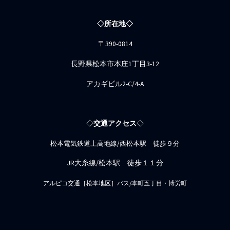
◇所在地◇
〒390-0814
長野県松本市本庄1丁目3-12
アカギビル2-C/4-A
◇
交通アクセス
◇
松本電気鉄道上高地線/西松本駅 徒歩９分
JR大糸線/松本駅 徒歩１１分
アルピコ交通［松本地区］バス/本町五丁目・博労町