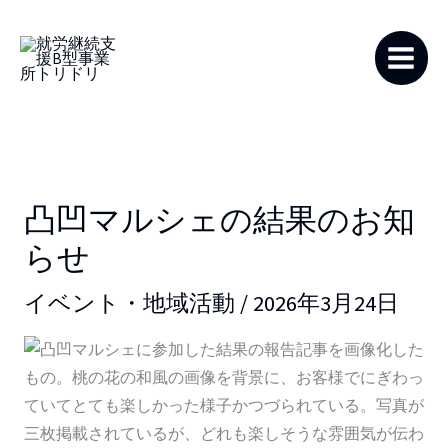
内
容
を
ス
キ
ッ
プ
凸凹マルシェの結果のお知
らせ
イベント・地域活動
/
2026年3月24日