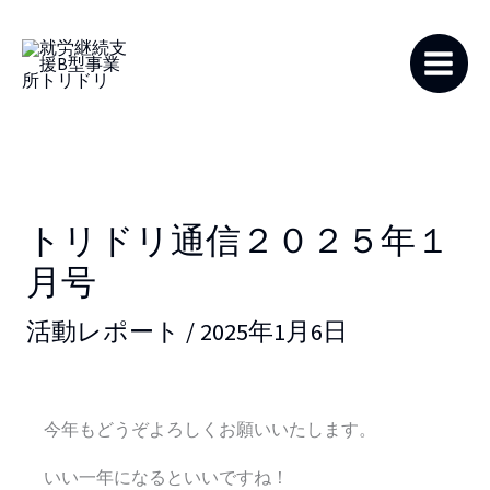
内
容
を
ス
キ
ッ
プ
トリドリ通信２０２５年１
月号
活動レポート
/
2025年1月6日
今年もどうぞよろしくお願いいたします。
いい一年になるといいですね！